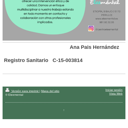
Ana Pais Hernández
Registro Sanitario C-15-003814
Iniciar sesión
Versión para imprimir
|
Mapa del sitio
Vista Web
© Eleemental
↑